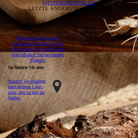
WEITEREMPFEHLEN
LETZTE ÄNDERUNG: 26.06.2026
© 2026
Besuchen Sie uns auf
Facebook! Werden Sie ein
Fan unserer Facebook Seite
und erhalten Sie besondere
Vorteile.
So finden Sie uns
Nutzen Sie unseren
interaktiven La­ge­
plan, um zu uns zu
finden