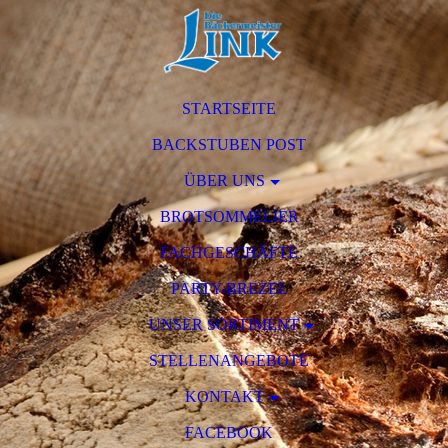
STARTSEITE
BACKSTUBEN POST
ÜBER UNS
BROTSOMMELIER
FACHGESCHÄFTE
PARTY-BREZEL
UNSER SORTIMENT
STELLENANGEBOTE
KONTAKT
FACEBOOK